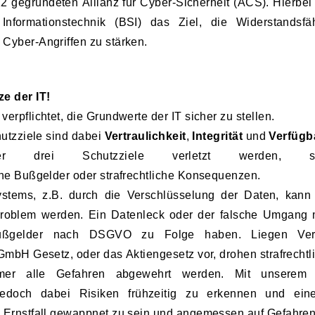
2 gegründeten Allianz für Cyber-Sicherheit (ACS). Hierbei
 Informationstechnik (BSI) das Ziel, die Widerstandsfä
Cyber-Angriffen zu stärken.
e der IT!
rpflichtet, die Grundwerte der IT sicher zu stellen.
hutzziele sind dabei
Vertraulichkeit
,
Integrität
und
Verfügb
er drei Schutzziele verletzt werden,
ohe Bußgelder oder strafrechtliche Konsequenzen.
ystems, z.B. durch die Verschlüsselung der Daten, kann
roblem werden. Ein Datenleck oder der falsche Umgang
ßgelder nach DSGVO zu Folge haben. Liegen Ver
 GmbH Gesetz, oder das Aktiengesetz vor, drohen strafrech
er alle Gefahren abgewehrt werden. Mit unserem g
jedoch dabei Risiken frühzeitig zu erkennen und eine
 Ernstfall gewappnet zu sein und angemessen auf Gefahren