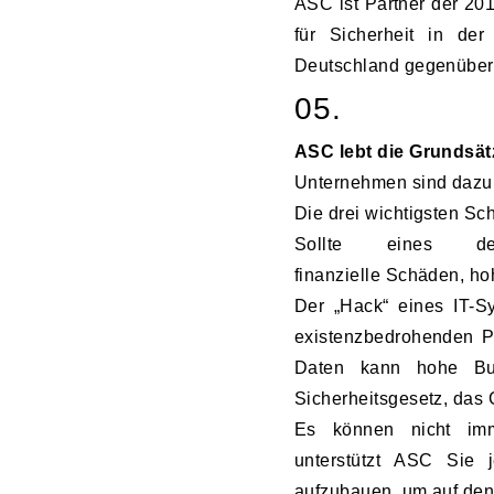
ASC ist Partner der 201
für Sicherheit in der
Deutschland gegenüber 
05.
ASC lebt die Grundsätz
Unternehmen sind dazu ve
Die drei wichtigsten Sc
Sollte eines d
finanzielle Schäden, h
Der „Hack“ eines IT-S
existenzbedrohenden P
Daten kann hohe Bu
Sicherheitsgesetz, das
Es können nicht imm
unterstützt ASC Sie 
aufzubauen, um auf den