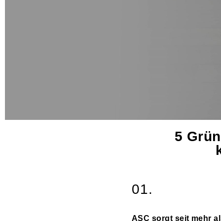
5 Grün
01.
ASC sorgt seit mehr al