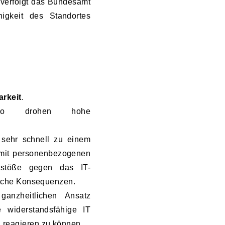
 verfolgt das Bundesamt
higkeit des Standortes
arkeit
.
 so drohen hohe
 sehr schnell zu einem
 mit personenbezogenen
stöße gegen das IT-
tliche Konsequenzen.
anzheitlichen Ansatz
 widerstandsfähige IT
 reagieren zu können.