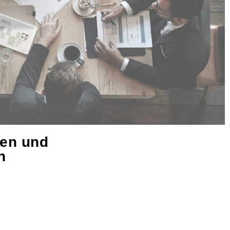
hen und
n